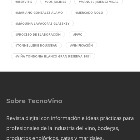
#IBERVITIS
#LOS JOLINES
#MANUEL JIMÉNEZ VIDAL
#MARIANO GONZÁLEZ ÁLAMO
#MERCADO NOLO
#MÁQUINA LAVACOPAS GLASSKEY
#PROCESO DE ELABORACIÓN
#PWC
#TONNELLERIE ROUSSEAU
#VINIFICACIÓN
#VIÑA TONDONIA BLANCO GRAN RESERVA 1981
Sobre TecnoVino
Revista digital con información e ideas prácticas para
profesionales de la industria del vino, bodegas,
productos enológicos, catas y maridajes.