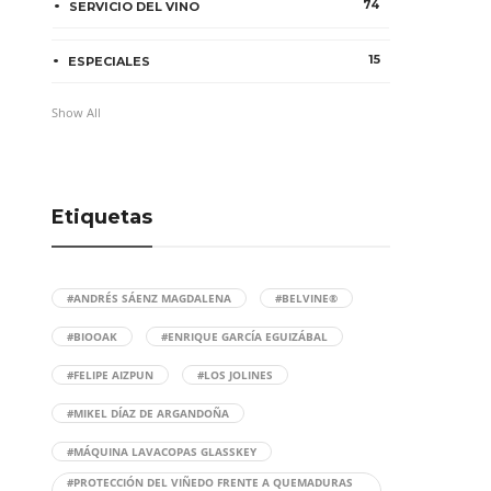
74
SERVICIO DEL VINO
15
ESPECIALES
Show All
Etiquetas
#ANDRÉS SÁENZ MAGDALENA
#BELVINE®
#BIOOAK
#ENRIQUE GARCÍA EGUIZÁBAL
#FELIPE AIZPUN
#LOS JOLINES
#MIKEL DÍAZ DE ARGANDOÑA
#MÁQUINA LAVACOPAS GLASSKEY
#PROTECCIÓN DEL VIÑEDO FRENTE A QUEMADURAS