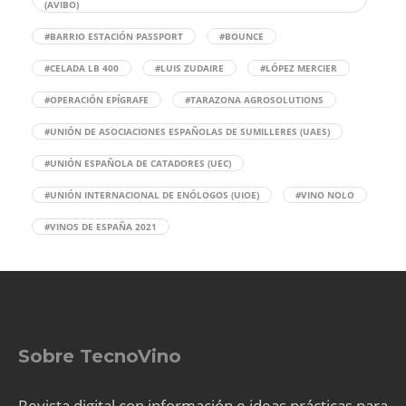
(AVIBO)
#BARRIO ESTACIÓN PASSPORT
#BOUNCE
#CELADA LB 400
#LUIS ZUDAIRE
#LÓPEZ MERCIER
#OPERACIÓN EPÍGRAFE
#TARAZONA AGROSOLUTIONS
#UNIÓN DE ASOCIACIONES ESPAÑOLAS DE SUMILLERES (UAES)
#UNIÓN ESPAÑOLA DE CATADORES (UEC)
#UNIÓN INTERNACIONAL DE ENÓLOGOS (UIOE)
#VINO NOLO
#VINOS DE ESPAÑA 2021
Sobre TecnoVino
Revista digital con información e ideas prácticas para