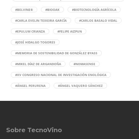
#BELVINE®
#BIOOAK
#BIOTECNOLOGÍA AGRÍCOLA
#CARLA EVELIN TEIXEIRA GARCÍA
#CARLOS BASALO VIDAL
#EPULUM CRIANZA
#FELIPE AIZPUN
#JOSÉ HIDALGO TOGORES
#MEMORIA DE SOSTENIBILIDAD DE GONZÁLEZ BYASS
#MIKEL DÍAZ DE ARGANDOÑA
#NOMASENSE
#XV CONGRESO NACIONAL DE INVESTIGACIÓN ENOLÓGICA
#ÁNGEL PERURENA
#ÁNGEL VAQUERO SÁNCHEZ
Sobre TecnoVino