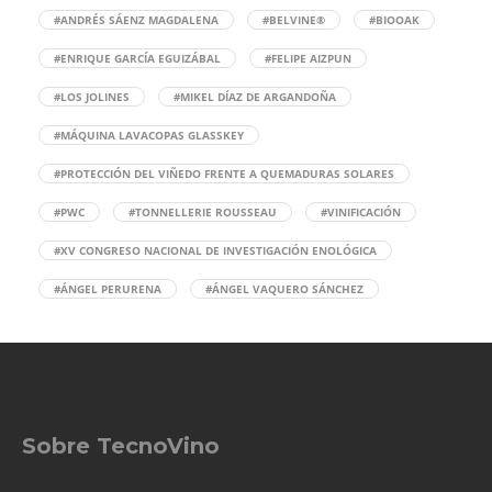
#ANDRÉS SÁENZ MAGDALENA
#BELVINE®
#BIOOAK
#ENRIQUE GARCÍA EGUIZÁBAL
#FELIPE AIZPUN
#LOS JOLINES
#MIKEL DÍAZ DE ARGANDOÑA
#MÁQUINA LAVACOPAS GLASSKEY
#PROTECCIÓN DEL VIÑEDO FRENTE A QUEMADURAS SOLARES
#PWC
#TONNELLERIE ROUSSEAU
#VINIFICACIÓN
#XV CONGRESO NACIONAL DE INVESTIGACIÓN ENOLÓGICA
#ÁNGEL PERURENA
#ÁNGEL VAQUERO SÁNCHEZ
Sobre TecnoVino