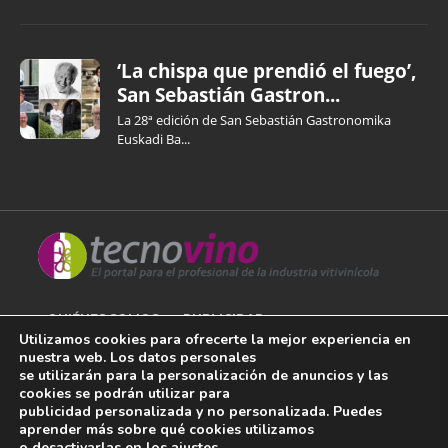
‘La chispa que prendió el fuego’,
San Sebastián Gastron...
La 28ª edición de San Sebastián Gastronomika
Euskadi Ba...
QUIÉNES SOMOS
PUBLICIDAD
Utilizamos cookies para ofrecerte la mejor experiencia en
nuestra web. Los datos personales
AVISO LEGAL
se utilizarán para la personalización de anuncios y las
cookies se podrán utilizar para
POLÍTICA DE COOKIES
publicidad personalizada y no personalizada. Puedes
aprender más sobre qué cookies utilizamos
POLÍTICA DE PRIVACIDAD
o desactivarlas en los
ajustes
.