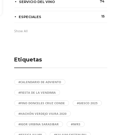
74
SERVICIO DEL VINO
15
ESPECIALES
Show All
Etiquetas
#CALENDARIO DE ADVIENTO
#FIESTA DE LA VENDIMIA
#FINO DONCELES CRUZ CONDE
#GIESCO 2025
#HACHÓN VERDEJO VIURA 2020
#IGOR URBINA SARASIBAR
#IWRS
#JESSICA JULMY
#KALIUM SYSTEM PIU