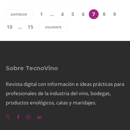
1
…
4
5
6
7
8
9
ANTERIOR
10
…
15
SIGUIENTE
Sobre TecnoVino
Revista digital con información e ideas prácticas para
profesionales de la industria del vino, bodegas,
productos enológicos, catas y maridajes.