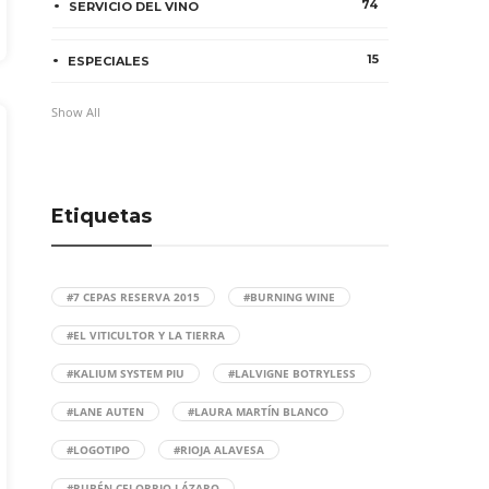
74
SERVICIO DEL VINO
15
ESPECIALES
Show All
Etiquetas
#7 CEPAS RESERVA 2015
#BURNING WINE
#EL VITICULTOR Y LA TIERRA
#KALIUM SYSTEM PIU
#LALVIGNE BOTRYLESS
#LANE AUTEN
#LAURA MARTÍN BLANCO
#LOGOTIPO
#RIOJA ALAVESA
#RUBÉN CELORRIO LÁZARO