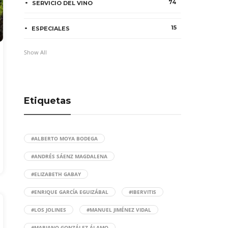
74
SERVICIO DEL VINO
15
ESPECIALES
Show All
Etiquetas
#ALBERTO MOYA BODEGA
#ANDRÉS SÁENZ MAGDALENA
#ELIZABETH GABAY
#ENRIQUE GARCÍA EGUIZÁBAL
#IBERVITIS
#LOS JOLINES
#MANUEL JIMÉNEZ VIDAL
#MARIANO GONZÁLEZ ÁLAMO